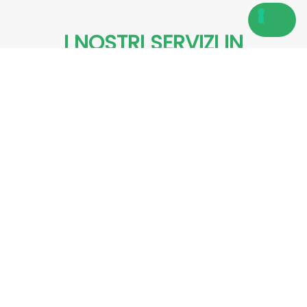
I NOSTRI SERVIZI IN
SINTESI
Le nostre attività sono rivolte ad
aziende e a cantieri che hanno la
necessità di smaltire metalli ferrosi e
non ferrosi
Recupero di rifiuti contenenti metalli,